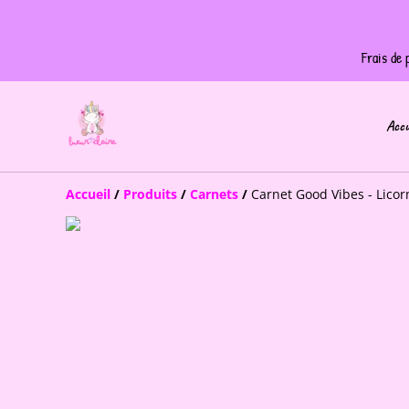
Frais de
Accu
Accueil
/
Produits
/
Carnets
/
Carnet Good Vibes - Licor