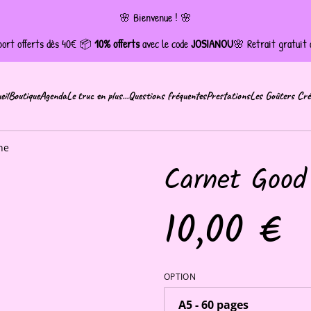
🌸 Bienvenue ! 🌸
 port offerts dès 40€ 📦
10% offerts
avec le code
JOSIANOU
🌸 Retrait gratuit à
eil
Boutique
Agenda
Le truc en plus...
Questions fréquentes
Prestations
Les Goûters Cré
ne
Carnet Good
10,00 €
OPTION