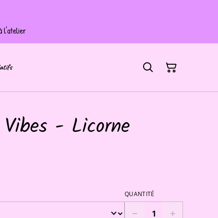
 l'atelier
atifs
 Vibes - Licorne
QUANTITÉ