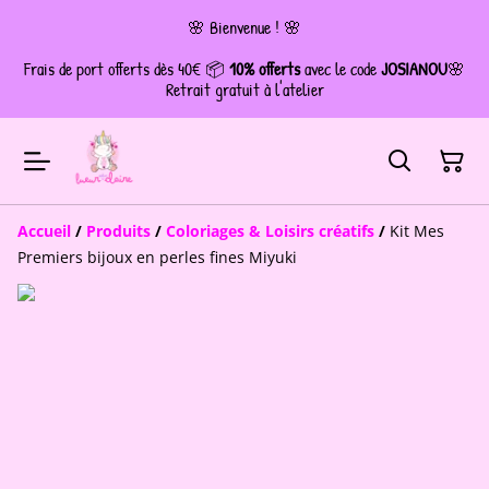
🌸 Bienvenue ! 🌸
Frais de port offerts dès 40€ 📦
10% offerts
avec le code
JOSIANOU
🌸
Retrait gratuit à l'atelier
Accueil
/
Produits
/
Coloriages & Loisirs créatifs
/
Kit Mes
Premiers bijoux en perles fines Miyuki