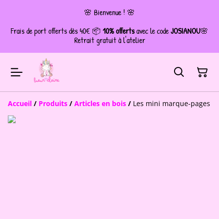
🌸 Bienvenue ! 🌸
Frais de port offerts dès 40€ 📦
10% offerts
avec le code
JOSIANOU
🌸
Retrait gratuit à l'atelier
Accueil
/
Produits
/
Articles en bois
/
Les mini marque-pages