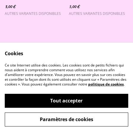
3,00 €
5,00 €
AUTRES VARIANTES DISPONIBLES
AUTRES VARIANTES DISPONIBLES
Cookies
Devis Gratuit - Contact
CGV et Mentions Légales
Ce site Internet utilise des cookies. Les cookies sont de petits fichiers qui
Politique de confidentialité
Politique de cookies
nous aident à comprendre comment vous utilisez nos services afin
d'améliorer votre expérience. Vous pouvez en savoir plus sur ces cookies
et contrôler la façon dont ils sont utilisés en cliquant sur « Paramètres des
cookies ». Vous pouvez également consulter notre
politique de cookies
.
Tout accepter
©
2026
Atelier Lueur Claire
Paramètres de cookies
powered by