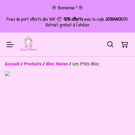
🌸 Bienvenue ! 🌸
Frais de port offerts dès 40€ 📦
10% offerts
avec le code
JOSIANOU
🌸
Retrait gratuit à l'atelier
Accueil
/
Produits
/
Bloc Notes
/
Les P'tits Bloc